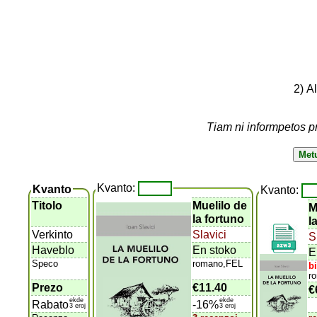
2) A
Tiam ni informpetos p
Kvanto:
Kvanto
Kvanto:
Titolo
Muelilo de
M
la fortuno
l
Verkinto
Slavici
S
Haveblo
En stoko
E
Speco
romano,FEL
bi
r
Prezo
€11.40
€
ekde
ekde
Rabato
-16%
3 eroj
3 eroj