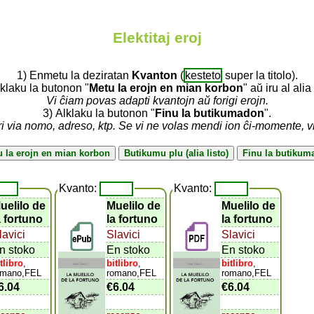
Elektitaj eroj
1) Enmetu la deziratan
Kvanton
(
kesteto
super la titolo).
lklaku la butonon "
Metu la erojn en mian korbon
" aŭ iru al alia 
Vi ĉiam povas adapti kvantojn aŭ forigi erojn.
3) Alklaku la butonon "
Finu la butikumadon
".
ri via nomo, adreso, ktp. Se vi ne volas mendi ion ĉi-momente, 
Kvanto:
Kvanto:
uelilo de
Muelilo de
Muelilo de
a fortuno
la fortuno
la fortuno
lavici
Slavici
Slavici
n stoko
En stoko
En stoko
tlibro
,
bitlibro
,
bitlibro
,
omano,FEL
romano,FEL
romano,FEL
6.04
€6.04
€6.04