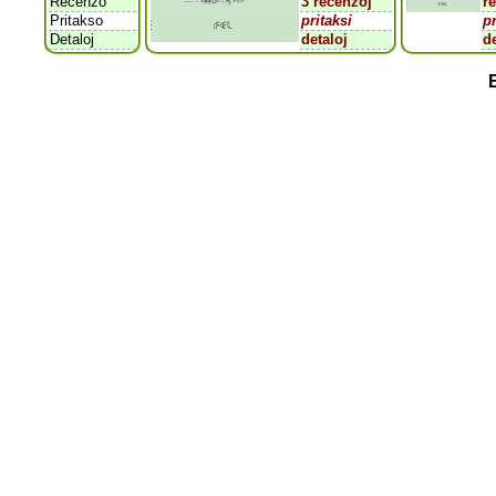
Recenzo
3 recenzoj
r
Pritakso
pritaksi
pr
Detaloj
detaloj
d