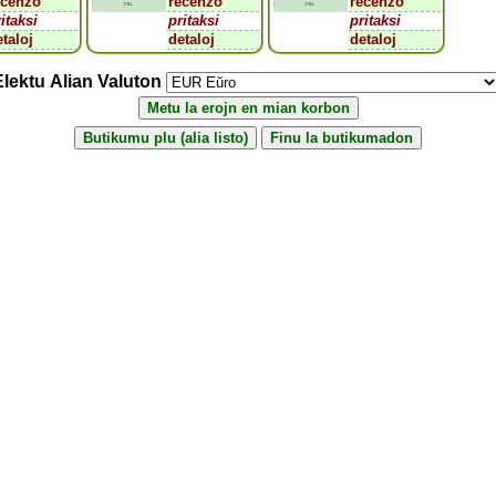
ecenzo
recenzo
recenzo
itaksi
pritaksi
pritaksi
etaloj
detaloj
detaloj
Elektu Alian Valuton