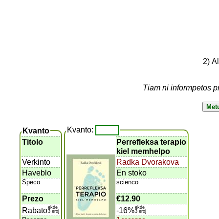
2) A
Tiam ni informpetos p
Kvanto:
Kvanto
Titolo
Perrefleksa terapio
kiel memhelpo
Verkinto
Radka Dvorakova
Haveblo
En stoko
Speco
scienco
Prezo
€12.90
ekde
ekde
Rabato
-16%
3 eroj
3 eroj