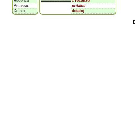
Recenzo
1 recenzo
Pritakso
pritaksi
Detaloj
detaloj