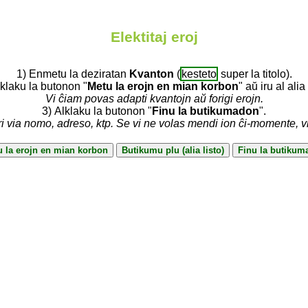
Elektitaj eroj
1) Enmetu la deziratan
Kvanton
(
kesteto
super la titolo).
lklaku la butonon "
Metu la erojn en mian korbon
" aŭ iru al alia 
Vi ĉiam povas adapti kvantojn aŭ forigi erojn.
3) Alklaku la butonon "
Finu la butikumadon
".
ri via nomo, adreso, ktp. Se vi ne volas mendi ion ĉi-momente, 