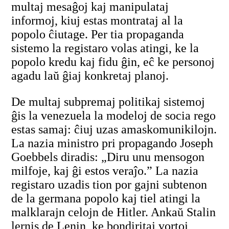
multaj mesaĝoj kaj manipulataj
informoj, kiuj estas montrataj al la
popolo ĉiutage. Per tia propaganda
sistemo la registaro volas atingi, ke la
popolo kredu kaj fidu ĝin, eĉ ke personoj
agadu laŭ ĝiaj konkretaj planoj.
De multaj subpremaj politikaj sistemoj
ĝis la venezuela la modeloj de socia rego
estas samaj: ĉiuj uzas amaskomunikilojn.
La nazia ministro pri propagando Joseph
Goebbels diradis: „Diru unu mensogon
milfoje, kaj ĝi estos veraĵo.” La nazia
registaro uzadis tion por gajni subtenon
de la germana popolo kaj tiel atingi la
malklarajn celojn de Hitler. Ankaŭ Stalin
lernis de Lenin, ke bondiritaj vortoj,