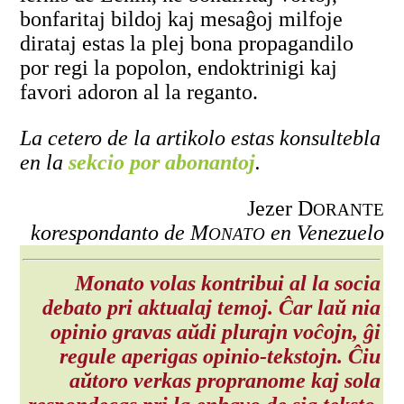
bonfaritaj bildoj kaj mesaĝoj milfoje
dirataj estas la plej bona propagandilo
por regi la popolon, endoktrinigi kaj
favori adoron al la reganto.
La cetero de la artikolo estas konsultebla
en la
sekcio por abonantoj
.
Jezer D
ORANTE
korespondanto de M
en Venezuelo
ONATO
Monato volas kontribui al la socia
debato pri aktualaj temoj. Ĉar laŭ nia
opinio gravas aŭdi plurajn voĉojn, ĝi
regule aperigas opinio-tekstojn. Ĉiu
aŭtoro verkas propranome kaj sola