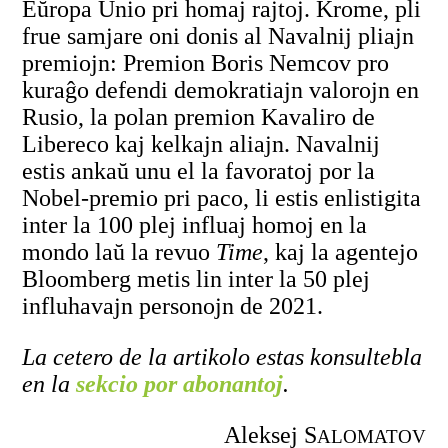
Eŭropa Unio pri homaj rajtoj. Krome, pli
frue samjare oni donis al Navalnij pliajn
premiojn: Premion Boris Nemcov pro
kuraĝo defendi demokratiajn valorojn en
Rusio, la polan premion Kavaliro de
Libereco kaj kelkajn aliajn. Navalnij
estis ankaŭ unu el la favoratoj por la
Nobel-premio pri paco, li estis enlistigita
inter la 100 plej influaj homoj en la
mondo laŭ la revuo
Time
, kaj la agentejo
Bloomberg metis lin inter la 50 plej
influhavajn personojn de 2021.
La cetero de la artikolo estas konsultebla
en la
sekcio por abonantoj
.
Aleksej S
ALOMATOV