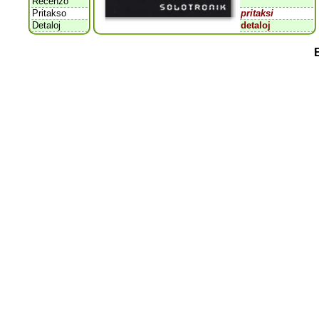
Recenzo
Pritakso
pritaksi
Detaloj
detaloj