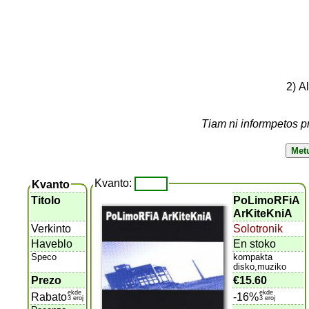
2) A
Tiam ni informpetos p
Kvanto:
Kvanto
Titolo
PoLimoRFiA
ArKiteKniA
Verkinto
Solotronik
Haveblo
En stoko
Speco
kompakta
disko,muziko
Prezo
€15.60
ekde
ekde
Rabato
-16%
3 eroj
3 eroj