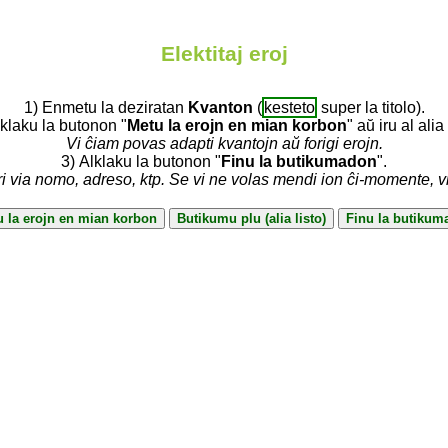
Elektitaj eroj
1) Enmetu la deziratan
Kvanton
(
kesteto
super la titolo).
lklaku la butonon "
Metu la erojn en mian korbon
" aŭ iru al alia 
Vi ĉiam povas adapti kvantojn aŭ forigi erojn.
3) Alklaku la butonon "
Finu la butikumadon
".
ri via nomo, adreso, ktp. Se vi ne volas mendi ion ĉi-momente, 