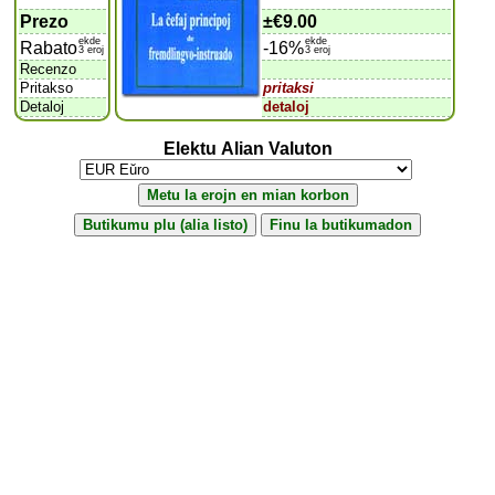
Prezo
±
€9.00
ekde
ekde
Rabato
-16%
3 eroj
3 eroj
Recenzo
Pritakso
pritaksi
Detaloj
detaloj
Elektu Alian Valuton