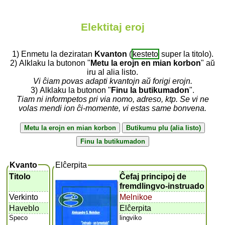
Elektitaj eroj
1) Enmetu la deziratan
Kvanton
(
kesteto
super la titolo).
2) Alklaku la butonon "
Metu la erojn en mian korbon
" aŭ
iru al alia listo.
Vi ĉiam povas adapti kvantojn aŭ forigi erojn.
3) Alklaku la butonon "
Finu la butikumadon
".
Tiam ni informpetos pri via nomo, adreso, ktp. Se vi ne
volas mendi ion ĉi-momente, vi estas same bonvena.
Kvanto
Elĉerpita
Titolo
Ĉefaj principoj de
fremdlingvo-instruado
Verkinto
Melnikoe
Haveblo
Elĉerpita
Speco
lingviko