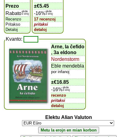
Prezo
±
€5.45
ekde
ekde
Rabato
-16%
3 eroj
3 eroj
Recenzo
17 recenzoj
Pritakso
pritaksi
Detaloj
detaloj
Kvanto:
Arne, la ĉefido
, 3a eldono
Nordenstorm
Eble mendebla
por infanoj
±
€16.85
ekde
-16%
3 eroj
recenzo
pritaksi
detaloj
Elektu Alian Valuton