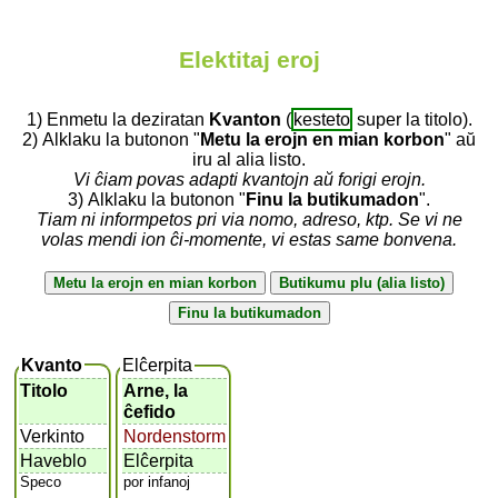
Elektitaj eroj
1) Enmetu la deziratan
Kvanton
(
kesteto
super la titolo).
2) Alklaku la butonon "
Metu la erojn en mian korbon
" aŭ
iru al alia listo.
Vi ĉiam povas adapti kvantojn aŭ forigi erojn.
3) Alklaku la butonon "
Finu la butikumadon
".
Tiam ni informpetos pri via nomo, adreso, ktp. Se vi ne
volas mendi ion ĉi-momente, vi estas same bonvena.
Kvanto
Elĉerpita
Titolo
Arne, la
ĉefido
Verkinto
Nordenstorm
Haveblo
Elĉerpita
Speco
por infanoj