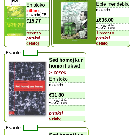
Eble mendebla
En stoko
movado
bitlibro
,
movado,FEL
±
€36.00
€15.77
ekde
-16%
3 eroj
recenzo
1 recenzo
pritaksi
pritaksi
detaloj
detaloj
Kvanto:
Sed homoj kun
homoj (luksa)
Sikosek
En stoko
movado
€31.80
ekde
-16%
3 eroj
pritaksi
detaloj
Kvanto: