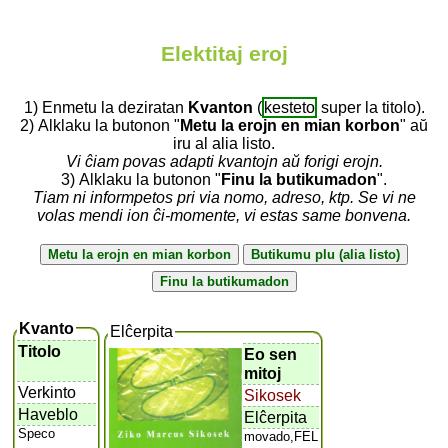
Elektitaj eroj
1) Enmetu la deziratan
Kvanton
(
kesteto
super la titolo).
2) Alklaku la butonon "
Metu la erojn en mian korbon
" aŭ
iru al alia listo.
Vi ĉiam povas adapti kvantojn aŭ forigi erojn.
3) Alklaku la butonon "
Finu la butikumadon
".
Tiam ni informpetos pri via nomo, adreso, ktp. Se vi ne
volas mendi ion ĉi-momente, vi estas same bonvena.
Kvanto
Elĉerpita
Titolo
Eo sen
mitoj
Verkinto
Sikosek
Haveblo
Elĉerpita
Speco
movado,FEL