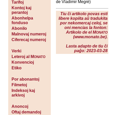
de Vladimir Megré)
Tarifoj
Kontoj kaj
perantoj
Tiu ĉi artikolo povas esti
Abonhelpa
libere kopiita aŭ tradukita
fonduso
por nekomercaj celoj, se
oni mencias la fonton:
Abonilo
Artikolo de el M
ONATO
Malnovaj numeroj
(www.monato.be).
Ciferecaj numeroj
Lasta adapto de tiu ĉi
paĝo: 2023-03-28
Verki
Leteroj al M
ONATO
Konvencioj
Etiko
Por abonantoj
Filmetoj
Indeksoj kaj
arkivoj
Anoncoj
Oftaj demandoj