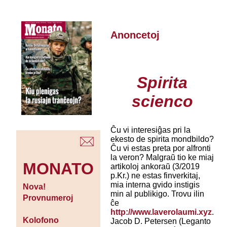
Anoncetoj
Spirita
scienco
Ĉu vi interesiĝas pri la
ekesto de spirita mondbildo?
Ĉu vi estas preta por alfronti
la veron? Malgraŭ tio ke miaj
MONATO
artikoloj ankoraŭ (3/2019
p.Kr.) ne estas finverkitaj,
mia interna gvido instigis
Nova!
min al publikigo. Trovu ilin
Provnumeroj
ĉe
http://www.laverolaumi.xyz
.
Kolofono
Jacob D. Petersen (Leganto