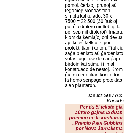
pomoj, ĉerizoj, prunoj aŭ
legomoj! Montras tion
simpla kalkulado: 30 x
7500 = 22 500 (30 fruktoj
por ĉiu diptero multobligitaj
per sep mil dipteroj). Imagu,
kiom da kemiaĵoj oni devus
apliki, eĉ kelkfoje, por
protekti tian rikolton. Tial ĉiu
saĝa bienisto aŭ ĝardenisto
volas logi insektomanĝajn
birdojn kaj stimuli ilin al
konstruado de nestoj. Krom
ĝui matene ilian koncerton,
la homo senpage protektas
sian plantaron.
Janusz S
ULZYCKI
Kanado
Per tiu ĉi teksto ĝia
aŭtoro gajnis la
duan
premion
en la konkurso
„Premio Paul Gubbins
por Nova Ĵurnalisma