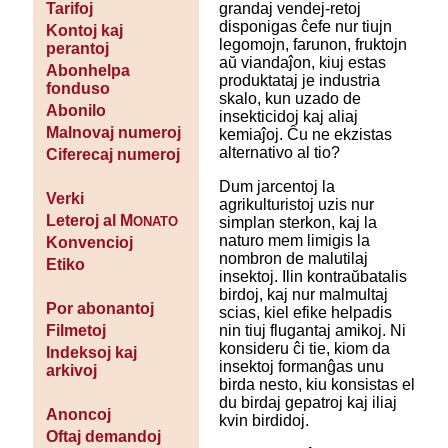
grandaj vendej-retoj
Tarifoj
disponigas ĉefe nur tiujn
Kontoj kaj
legomojn, farunon, fruktojn
perantoj
aŭ viandaĵon, kiuj estas
Abonhelpa
produktataj je industria
fonduso
skalo, kun uzado de
Abonilo
insekticidoj kaj aliaj
Malnovaj numeroj
kemiaĵoj. Ĉu ne ekzistas
alternativo al tio?
Ciferecaj numeroj
Dum jarcentoj la
Verki
agrikulturistoj uzis nur
Leteroj al M
simplan sterkon, kaj la
ONATO
naturo mem limigis la
Konvencioj
nombron de malutilaj
Etiko
insektoj. Ilin kontraŭbatalis
birdoj, kaj nur malmultaj
Por abonantoj
scias, kiel efike helpadis
nin tiuj flugantaj amikoj. Ni
Filmetoj
konsideru ĉi tie, kiom da
Indeksoj kaj
insektoj formanĝas unu
arkivoj
birda nesto, kiu konsistas el
du birdaj gepatroj kaj iliaj
Anoncoj
kvin birdidoj.
Oftaj demandoj