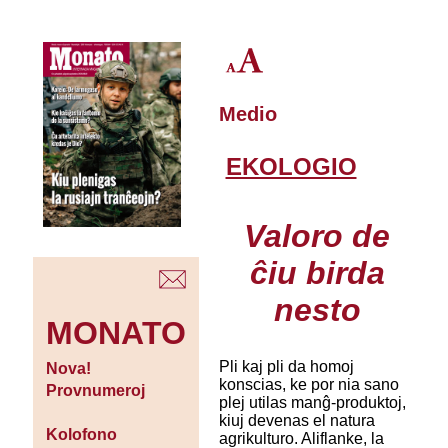
Medio
EKOLOGIO
Valoro de
ĉiu birda
nesto
MONATO
Pli kaj pli da homoj
Nova!
konscias, ke por nia sano
Provnumeroj
plej utilas manĝ-produktoj,
kiuj devenas el natura
Kolofono
agrikulturo. Aliflanke, la