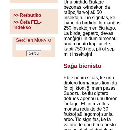
Unu birdido ĉiutage
bezonas kvindekon da
raŭpoj/larvoj aŭ 50
>> Retbutiko
insektojn. Tio signifas, ke
>> Ĉefa FEL-
kvino da birdidoj formanĝas
indekso
250 insektojn en ĉiu tago.
La birdaj gepatroj devas
manĝigi ilin dum almenaŭ
Serĉi en M
ONATO
unu monato kaj tiucele
kapti 7500 (jes, pli ol sep
mil) insektojn!
Saĝa bienisto
Eble neniu scias, ke unu
diptero formanĝas tiom da
folioj, kiom ĝi mem pezas.
Supozu, ke tiu diptero
detruos apenaŭ unu floron
ĉiutage. El tio rezultos
monata redukto de 30
fruktoj aŭ legomoj sur la
arbo. Tio signifas, ke la
valoro de unu birda nesto
egalas al pli ol dudek mil