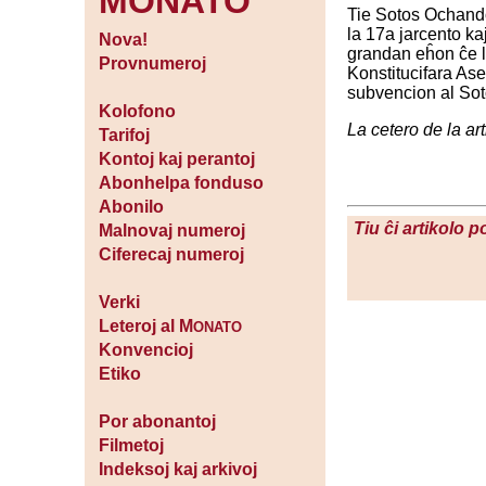
MONATO
Tie Sotos Ochando 
la 17a jarcento kaj
Nova!
grandan eĥon ĉe la
Provnumeroj
Konstitucifara As
subvencion al Soto
Kolofono
La cetero de la ar
Tarifoj
Kontoj kaj perantoj
Abonhelpa fonduso
Abonilo
Tiu ĉi artikolo 
Malnovaj numeroj
Ciferecaj numeroj
Verki
Leteroj al M
ONATO
Konvencioj
Etiko
Por abonantoj
Filmetoj
Indeksoj kaj arkivoj