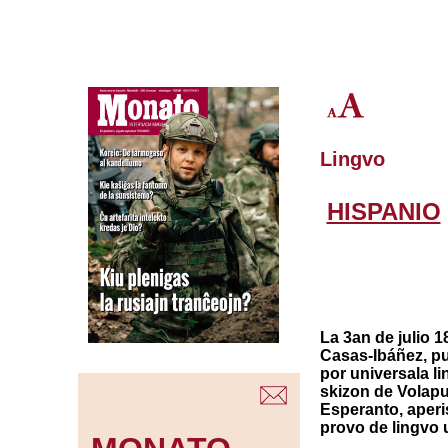
Lingvo
HISPANIO
La 3an de julio 
Casas-Ibáñez, pu
por universala li
skizon de Volapu
Esperanto, aperi
provo de lingvo u