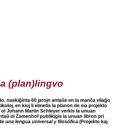
a (plan)lingvo
o, naskiĝinta 60 jarojn antaŭe en la manĉa vilaĝo
ikoloj, en kiuj li elmetis la planon de sia projekto
aŭ ol Johann Martin Schleyer verkis la unuan
antaŭ ol Zamenhof publikigis la unuan libron pri
e una lengua universal y filosófica
(Projekto kaj