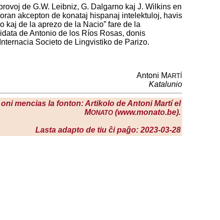
 provoj de G.W. Leibniz, G. Dalgarno kaj J. Wilkins en
favoran akcepton de konataj hispanaj intelektuloj, havis
o kaj de la aprezo de la Nacio” fare de la
zidata de Antonio de los Ríos Rosas, donis
 Internacia Societo de Lingvistiko de Parizo.
Antoni M
ARTÍ
Katalunio
 oni mencias la fonton: Artikolo de Antoni Martí el
M
(www.monato.be).
ONATO
Lasta adapto de tiu ĉi paĝo: 2023-03-28