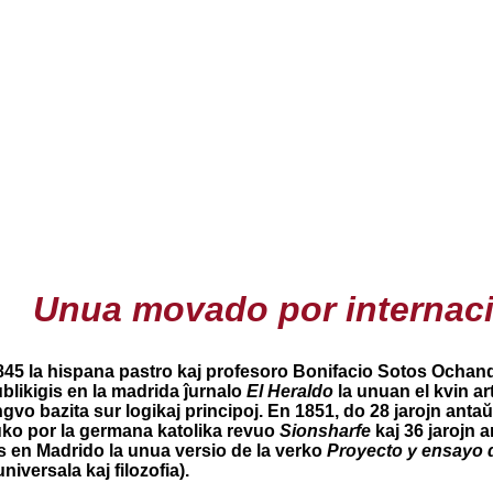
Unua movado por internaci
1845 la hispana pastro kaj profesoro Bonifacio Sotos Ochand
blikigis en la madrida ĵurnalo
El Heraldo
la unuan el kvin art
ngvo bazita sur logikaj principoj. En 1851, do 28 jarojn ant
ko por la germana katolika revuo
Sionsharfe
kaj 36 jarojn 
s en Madrido la unua versio de la verko
Proyecto y ensayo d
niversala kaj filozofia).