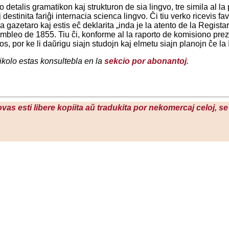
detalis gramatikon kaj strukturon de sia lingvo, tre simila al la
 destinita fariĝi internacia scienca lingvo. Ĉi tiu verko ricevis 
 gazetaro kaj estis eĉ deklarita „inda je la atento de la Registar
embleo de 1855. Tiu ĉi, konforme al la raporto de komisiono pre
s, por ke li daŭrigu siajn studojn kaj elmetu siajn planojn ĉe la
tikolo estas konsultebla en la
sekcio por abonantoj
.
povas esti libere kopiita aŭ tradukita por nekomercaj celoj, se