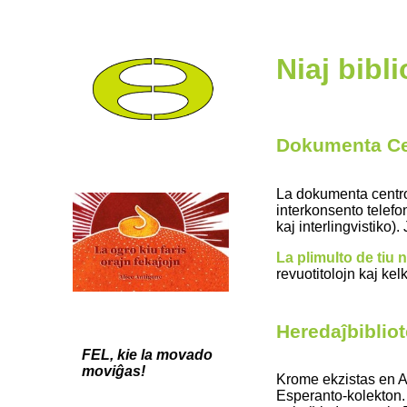
Niaj bibli
Dokumenta Ce
La dokumenta centro
interkonsento telefon
kaj interlingvistiko).
La plimulto de tiu 
revuotitolojn kaj kel
Heredaĵbiblio
FEL, kie la movado
moviĝas!
Krome ekzistas en 
Esperanto-kolekton.