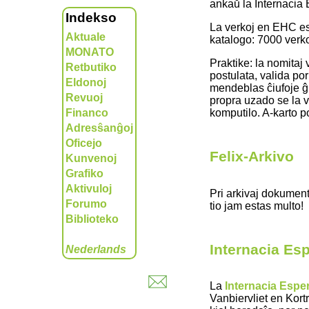
ankaŭ la Internacia 
Indekso
La verkoj en EHC est
Aktuale
katalogo: 7000 verko
MONATO
Praktike: la nomitaj 
Retbutiko
postulata, valida por
Eldonoj
mendeblas ĉiufoje ĝis
Revuoj
propra uzado se la v
komputilo. A-karto p
Financo
Adresŝanĝoj
Oficejo
Felix-Arkivo
Kunvenoj
Grafiko
Aktivuloj
Pri arkivaj dokument
Forumo
tio jam estas multo!
Biblioteko
Internacia Es
Nederlands
La
Internacia Espe
Vanbiervliet en Kort