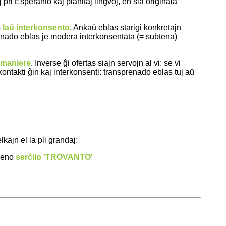
 pri Esperanto kaj planitaj lingvoj, en sia originala
s
laŭ interkonsento
. Ankaŭ eblas starigi konkretajn
kanado eblas je modera interkonsentata (= subtena)
imaniere
. Inverse ĝi ofertas siajn servojn al vi: se vi
ontakti ĝin kaj interkonsenti: transprenado eblas tuj aŭ
kajn el la pli grandaj:
Vieno
serĉilo 'TROVANTO'