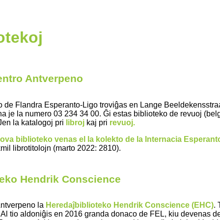
otekoj
ntro Antverpeno
 de Flandra Esperanto-Ligo troviĝas en Lange Beeldekensstraat
a je la numero 03 234 34 00. Ĝi estas biblioteko de revuoj (belgaj
 Jen la katalogoj pri
libroj
kaj pri
revuoj
.
nova biblioteko venas el la kolekto de la
Internacia Esperant
kmil librotitolojn (marto 2022: 2810).
teko Hendrik Conscience
Antverpeno la
Heredaĵbiblioteko Hendrik Conscience (EHC)
.
 Al tio aldoniĝis en 2016 granda donaco de FEL, kiu devenas de