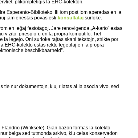
rvliet, plikompletigis la EHC-kolekton.
ra Esperanto-Biblioteko. Ili iom post iom aperadas en la
kiuj jam enestas povas esti
konsultataj
surloke.
krom en leĝaj festotagoj. Jare renovigenda „A-karto” estas
ŭ vizito, priesploru en la propra komputilo. Tiel
la legejo. Oni surloke rajtas skani tekstojn, strikte por
la EHC-kolekto estas rekte legeblaj en la propra
lektronische beschikbaarheid”.
s tie nur dokumentojn, kiuj rilatas al la asocia vivo, sed
n Flandrio (Winksele). Ĝian bazon formas la kolekto
e nur belga sed tutmonda arkivo, kiu celas konservadon