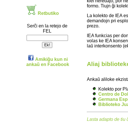
kiel heredaĵo, por ne
formo. Tiujn ĝi kolek
Retbutiko
La kolekto de IEA es
demandojn pri esplor
prezo.
Serĉi en la retejo de
FEL
IEA funkcias per don
volas ke IEA konserv
laŭ interkonsento (e
Amikiĝu kun ni
Aliaj bibliotek
ankaŭ en Facebook
Ankaŭ aliloke ekzist
Kolekto por Pl
Centro de Dok
Germana Espe
Biblioteko Ju
Lasta adapto de tiu 