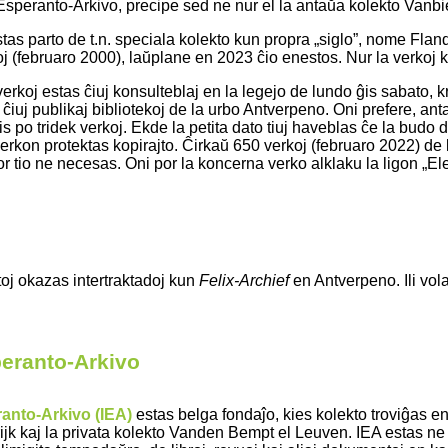
Esperanto-Arkivo, precipe sed ne nur el la antaŭa kolekto Vanbie
as parto de t.n. speciala kolekto kun propra „siglo”, nome Fland
j (februaro 2000), laŭplane en 2023 ĉio enestos. Nur la verkoj 
verkoj estas ĉiuj konsulteblaj en la legejo de lundo ĝis sabato, 
 ĉiuj publikaj bibliotekoj de la urbo Antverpeno. Oni prefere, anta
 po tridek verkoj. Ekde la petita dato tiuj haveblas ĉe la budo de 
erkon protektas kopirajto. Ĉirkaŭ 650 verkoj (februaro 2022) de 
or tio ne necesas. Oni por la koncerna verko alklaku la ligon „E
oj okazas intertraktadoj kun
Felix-Archief
en Antverpeno. Ili vola
peranto-Arkivo
ranto-Arkivo (IEA)
estas belga fondaĵo, kies kolekto troviĝas e
rijk kaj la privata kolekto Vanden Bempt el Leuven. IEA estas n