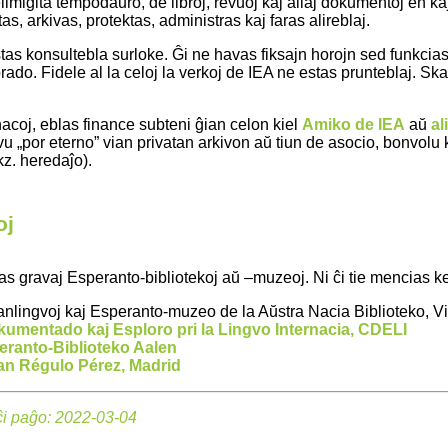
limigita tempodaŭro, de libroj, revuoj kaj aliaj dokumentoj en kaj
tas, arkivas, protektas, administras kaj faras alireblaj.
tas konsultebla surloke. Ĝi ne havas fiksajn horojn sed funkcia
ado. Fidele al la celoj la verkoj de IEA ne estas prunteblaj. S
acoj, eblas finance subteni ĝian celon kiel
Amiko de IEA
aŭ
al
u „por eterno” vian privatan arkivon aŭ tiun de asocio, bonvolu k
kz. heredaĵo).
oj
as gravaj Esperanto-bibliotekoj aŭ –muzeoj. Ni ĉi tie mencias kel
anlingvoj kaj Esperanto-muzeo de la Aŭstra Nacia Biblioteko, 
umentado kaj Esploro pri la Lingvo Internacia, CDELI
ranto-Biblioteko Aalen
an Régulo Pérez, Madrid
ĉi paĝo: 2022-03-04