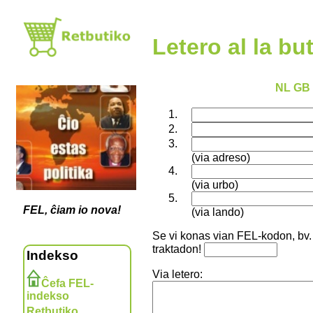
Letero al la bu
NL
GB
(via adreso)
(via urbo)
FEL, ĉiam io nova!
(via lando)
Se vi konas vian FEL-kodon, bv. t
traktadon!
Indekso
Via letero:
Ĉefa FEL-
indekso
Retbutiko