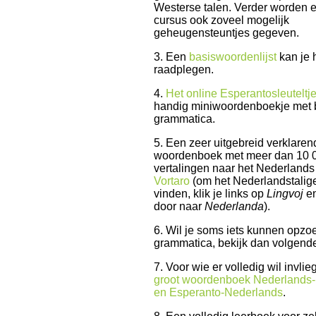
Westerse talen. Verder worden e
cursus ook zoveel mogelijk
geheugensteuntjes gegeven.
3. Een
basiswoordenlijst
kan je 
raadplegen.
4.
Het online Esperantosleuteltj
handig miniwoordenboekje met
grammatica.
5. Een zeer uitgebreid verklaren
woordenboek met meer dan 10 
vertalingen naar het Nederlands
Vortaro
(om het Nederlandstalige
vinden, klik je links op
Lingvoj
en
door naar
Nederlanda
).
6. Wil je soms iets kunnen opzo
grammatica, bekijk dan volgen
7. Voor wie er volledig wil invlie
groot woordenboek Nederlands
en Esperanto-Nederlands
.