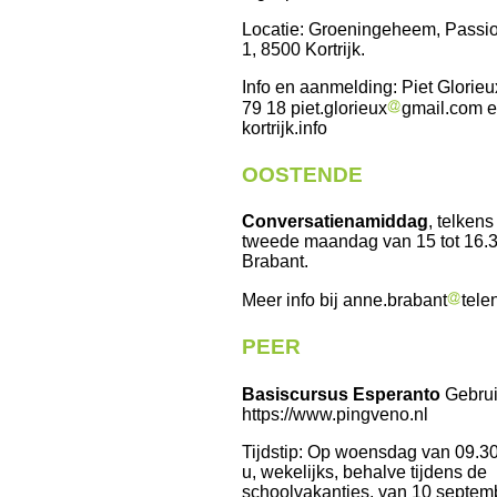
Locatie: Groeningeheem, Passio
1, 8500 Kortrijk.
Info en aanmelding: Piet Glorie
79 18 piet.glorieux
gmail.com e
kortrijk.info
OOSTENDE
Conversatienamiddag
, telken
tweede maandag van 15 tot 16.3
Brabant.
Meer info bij anne.brabant
tele
PEER
Basiscursus Esperanto
Gebrui
https://www.pingveno.nl
Tijdstip: Op woensdag van 09.30 
u, wekelijks, behalve tijdens de
schoolvakanties, van 10 septem