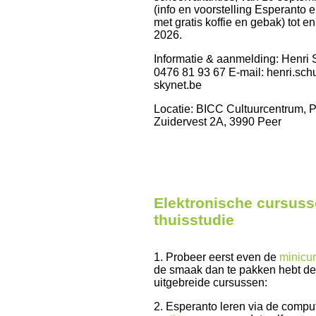
(info en voorstelling Esperanto 
met gratis koffie en gebak) tot e
2026.
Informatie & aanmelding: Henri S
0476 81 93 67 E-mail: henri.schu
skynet.be
Locatie: BICC Cultuurcentrum, P
Zuidervest 2A, 3990 Peer
Elektronische cursuss
thuisstudie
1. Probeer eerst even de
minicu
de smaak dan te pakken hebt d
uitgebreide cursussen:
2. Esperanto leren via de compu