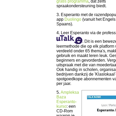
gratis programma
, dat zelfs
spraakondersteuning biedt.
3. Esperanto met de razendpopul
app
Duolingo
(vanuit het Engels 
Spaans).
4. Leer Esperanto via de profes
. Dit is een bewe
leermethode die op elk platform 
verdeeld onder 65 thema's, makk
gebruik en maakt leren leuk. Ges
beginners en gevorderden. Verge
uitspraak met die van moedertaa
Ook handig in scholen, organisa
bedrijven dankzij de 'Klaslokaal'
spotgoedkope abonnementen va
per jaar.
5.
Ampleksa
Baza
Esperanto-
kurso
: een
CD-Rom
waarop je