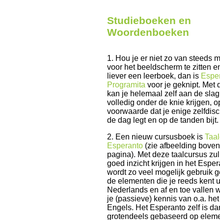
Studieboeken en
Woordenboeken
1. Hou je er niet zo van steeds 
voor het beeldscherm te zitten e
liever een leerboek, dan is
Espe
Programita
voor je geknipt. Met
kan je helemaal zelf aan de slag
volledig onder de knie krijgen, o
voorwaarde dat je enige zelfdisc
de dag legt en op de tanden bijt.
2. Een nieuw cursusboek is
Taa
Esperanto
(zie afbeelding bove
pagina). Met deze taalcursus zul
goed inzicht krijgen in het Esper
wordt zo veel mogelijk gebruik 
de elementen die je reeds kent u
Nederlands en af en toe vallen 
je (passieve) kennis van o.a. he
Engels. Het Esperanto zelf is d
grotendeels gebaseerd op eleme