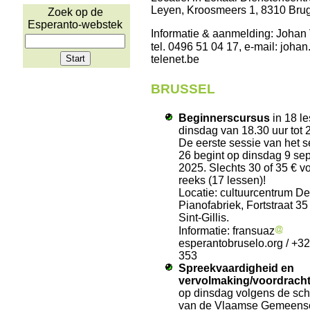
Leyen, Kroosmeers 1, 8310 Bru
Zoek op de
Esperanto-webstek
Informatie & aanmelding: Johan
tel. 0496 51 04 17, e-mail: joha
telenet.be
BRUSSEL
Beginnerscursus
in 18 l
dinsdag van 18.30 uur tot 
De eerste sessie van het 
26 begint op dinsdag 9 se
2025. Slechts 30 of 35 € v
reeks (17 lessen)!
Locatie: cultuurcentrum D
Pianofabriek, Fortstraat 35
Sint-Gillis.
Informatie: fransuaz
esperantobruselo.org / +3
353
Spreekvaardigheid en
vervolmaking/voordrach
op dinsdag volgens de sc
van de Vlaamse Gemeens