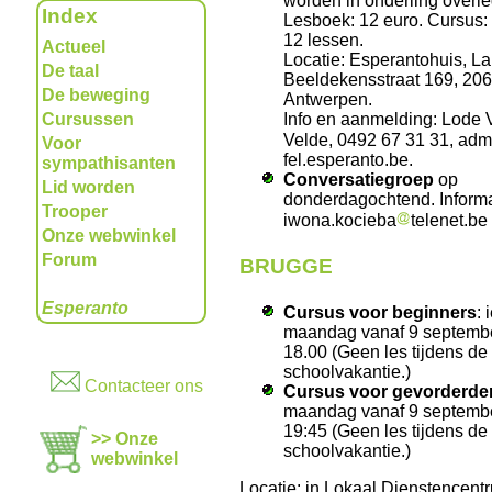
worden in onderling overl
Index
Lesboek: 12 euro. Cursus:
12 lessen.
Actueel
Locatie: Esperantohuis, L
De taal
Beeldekensstraat 169, 20
De beweging
Antwerpen.
Info en aanmelding: Lode 
Cursussen
Velde, 0492 67 31 31, adm
Voor
fel.esperanto.be.
sympathisanten
Conversatiegroep
op
Lid worden
donderdagochtend. Informa
Trooper
iwona.kocieba
telenet.be
Onze webwinkel
Forum
BRUGGE
Esperanto
Cursus voor beginners
: 
maandag vanaf 9 septemb
18.00 (Geen les tijdens de
schoolvakantie.)
Contacteer ons
Cursus voor gevorderde
maandag vanaf 9 septemb
19:45 (Geen les tijdens de
>> Onze
schoolvakantie.)
webwinkel
Locatie: in Lokaal Dienstencent