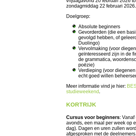
vrijdagavond 20 februari 2026 to
zondagmiddag 22 februari 2026
Doelgroep:
Absolute beginners
Gevorderden (die een bas
gevolgd hebben, of geleer
Duolingo)
Vervolmaking (voor diegen
geïnteresseerd zijn in de 
de grammatica, woordensc
poëzie)
Verdieping (voor diegenen 
echt goed willen beheerse
Meer informatie vind je hier:
BES
studieweekend
.
KORTRIJK
Cursus voor beginners
: Vanaf 
avonds, een maal per week op e
dag). Dagen en uren zullen wor
afgesproken met de deelnemers