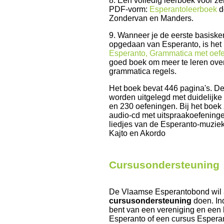
8. Een volledig leerboek voor zel
PDF-vorm:
Esperantoleerboek
d
Zondervan en Manders.
9. Wanneer je de eerste basiske
opgedaan van Esperanto, is het
Esperanto, Grammatica met oef
goed boek om meer te leren ove
grammatica regels.
Het boek bevat 446 pagina's. De
worden uitgelegd met duidelijk
en 230 oefeningen. Bij het boek 
audio-cd met uitspraakoefening
liedjes van de Esperanto-muzi
Kajto en Akordo
Cursusondersteuning
De Vlaamse Esperantobond wil a
cursusondersteuning
doen. Ind
bent van een vereniging en een 
Esperanto of een cursus Esperan