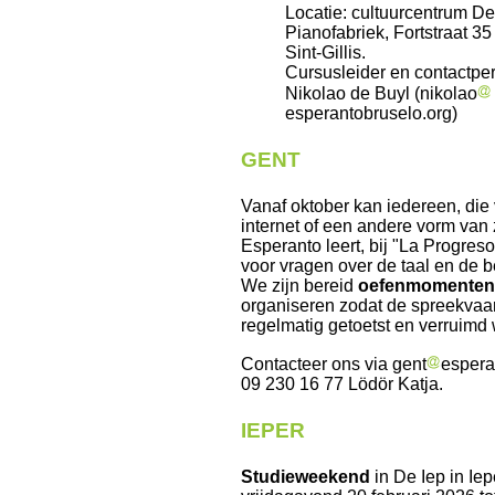
Locatie: cultuurcentrum D
Pianofabriek, Fortstraat 35
Sint-Gillis.
Cursusleider en contactpe
Nikolao de Buyl (nikolao
esperantobruselo.org)
GENT
Vanaf oktober kan iedereen, die 
internet of een andere vorm van 
Esperanto leert, bij "La Progreso
voor vragen over de taal en de 
We zijn bereid
oefenmomente
organiseren zodat de spreekvaa
regelmatig getoetst en verruimd 
Contacteer ons via gent
esperan
09 230 16 77 Lödör Katja.
IEPER
Studieweekend
in De Iep in Ie